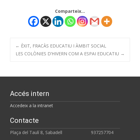
Comparteix...
←
ÈXIT, FRACÀS EDUCATIU I ÀMBIT SOCIAL
LES COLÒNIES D’HIVERN COM A ESPAI EDUCATIU
→
Accés intern
Accedeix a la intranet
Contacte
Plaça del Taulí 8, Sabadell 937257704