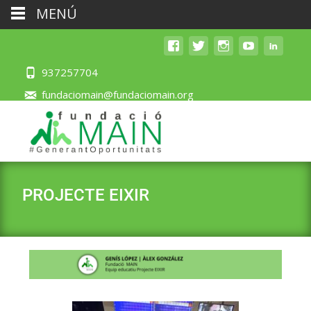
MENÚ
937257704
fundaciomain@fundaciomain.org
PROJECTE EIXIR