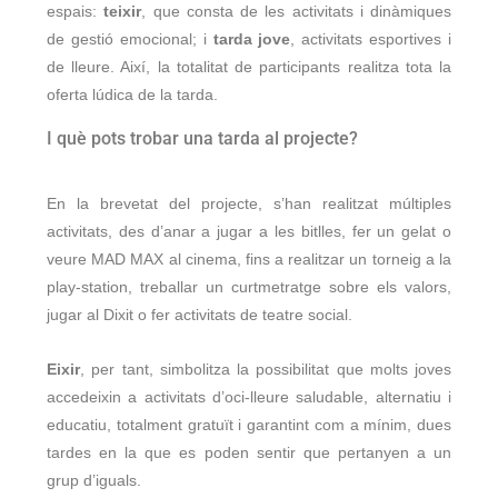
espais:
teixir
, que consta de les activitats i dinàmiques
de gestió emocional; i
tarda jove
, activitats esportives i
de lleure. Així, la totalitat de participants realitza tota la
oferta lúdica de la tarda.
I què pots trobar una tarda al projecte?
En la brevetat del projecte, s’han realitzat múltiples
activitats, des d’anar a jugar a les bitlles, fer un gelat o
veure MAD MAX al cinema, fins a realitzar un torneig a la
play-station, treballar un curtmetratge sobre els valors,
jugar al Dixit o fer activitats de teatre social.
Eixir
, per tant, simbolitza la possibilitat que molts joves
accedeixin a activitats d’oci-lleure saludable, alternatiu i
educatiu, totalment gratuït i garantint com a mínim, dues
tardes en la que es poden sentir que pertanyen a un
grup d’iguals.