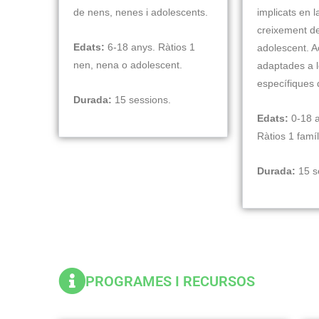
de nens, nenes i adolescents.
implicats en l
creixement de
Edats:
6-18 anys. Ràtios 1
adolescent. Ac
nen, nena o adolescent.
adaptades a l
específiques 
Durada:
15 sessions.
Edats:
0-18 an
Ràtios 1 famíl
Durada:
15 s
PROGRAMES I RECURSOS