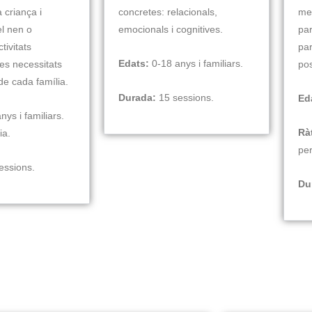
a criança i
concretes: relacionals,
met
l nen o
emocionals i cognitives.
par
tivitats
par
Edats:
0-18 anys i familiars.
es necessitats
pos
de cada família.
Durada:
15 sessions.
Ed
ys i familiars.
Rà
ia.
per
essions.
Du