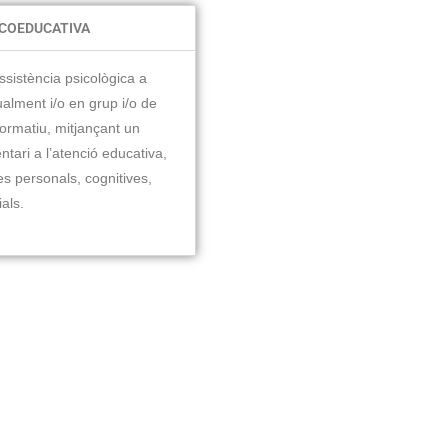
ICOEDUCATIVA
ssistència psicològica a
ualment i/o en grup i/o de
formatiu, mitjançant un
tari a l’atenció educativa,
es personals, cognitives,
als.