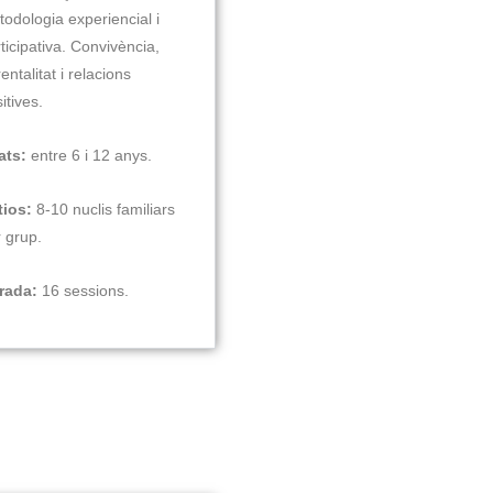
odologia experiencial i
ticipativa. Convivència,
entalitat i relacions
itives.
ats:
entre 6 i 12 anys.
tios:
8-10 nuclis familiars
 grup.
rada:
16 sessions.