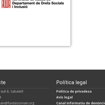
cte
Política legal
el Taulí 8, Sabadell
Política de privadesa
7257704
Avís legal
ain@fundaciomain.org
Canal informatiu de denúncie