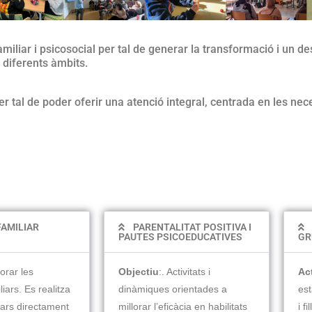
familiar i psicosocial per tal de generar la transformació i un
 diferents àmbits.
r tal de poder oferir una atenció integral, centrada en les nece
FAMILIAR
PARENTALITAT POSITIVA I
PAUTES PSICOEDUCATIVES
GR
lorar les
Objectiu
:.
Activitats i
Act
liars. Es realitza
dinàmiques orientades a
est
iars directament
millorar l’eficàcia en habilitats
i f