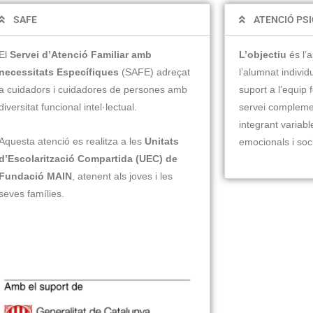
SAFE
ATENCIÓ PS
El
Servei d’Atenció Familiar amb
L’objectiu
és l’a
necessitats Específiques
(SAFE)
adreçat
l’alumnat individ
a cuidadors i cuidadores de persones amb
suport a l’equip 
diversitat funcional intel·lectual.
servei complemen
integrant variabl
Aquesta atenció es realitza a les
Unitats
emocionals i soci
d’Escolarització Compartida (UEC) de
Fundació MAIN
, atenent als joves i les
seves famílies.