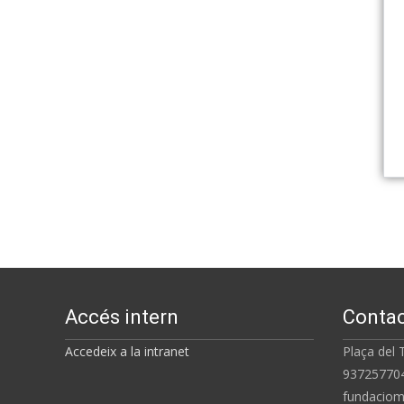
Accés intern
Conta
Accedeix a la intranet
Plaça d
93
fundaciom