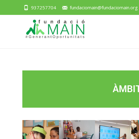
937257704
fundaciomain@fundaciomain.org
ÀMBIT