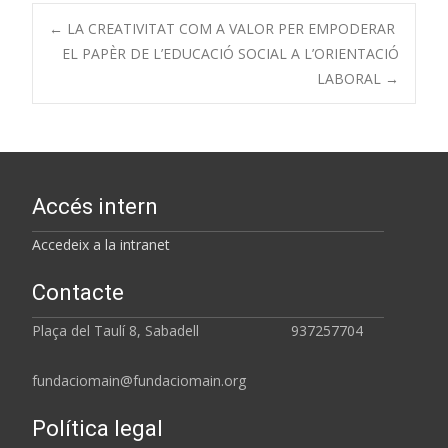
←
LA CREATIVITAT COM A VALOR PER EMPODERAR
EL PAPÈR DE L’EDUCACIÓ SOCIAL A L’ORIENTACIÓ
LABORAL
→
Accés intern
Accedeix a la intranet
Contacte
Plaça del Taulí 8, Sabadell 937257704
fundaciomain@fundaciomain.org
Política legal