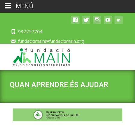
MENÚ
937257704
fundaciomain@fundaciomain.org
QUAN APRENDRE ÉS AJUDAR